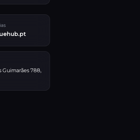
ias
uehub.pt
s Guimarães 788,