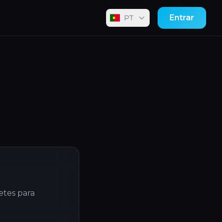
Entrar
PT
etes para