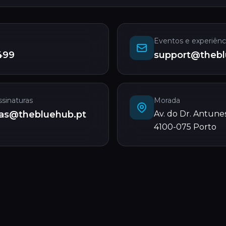
Eventos e experiênc
499
support@thebl
ssinaturas
Morada
ras@thebluehub.pt
Av. do Dr. Antune
4100-075 Porto