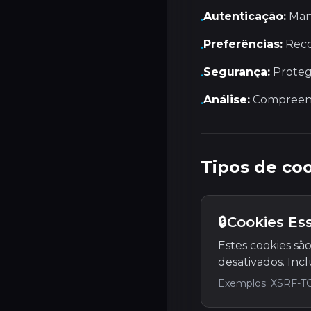
Autenticação:
Man
•
Preferências:
Reco
•
Segurança:
Proteg
•
Análise:
Compreende
•
Tipos de co
🔒
Cookies Ess
Estes cookies sã
desativados. Inc
Exemplos: XSRF-TO