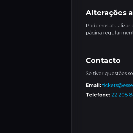
Alterações a
Podemos atualizar 
página regularment
Contacto
Se tiver questões so
Email:
tickets@ess
Telefone:
22 208 