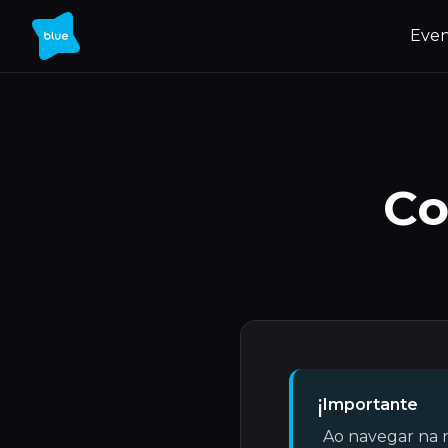
Even
Co
ℹ️
Importante
Ao navegar na n