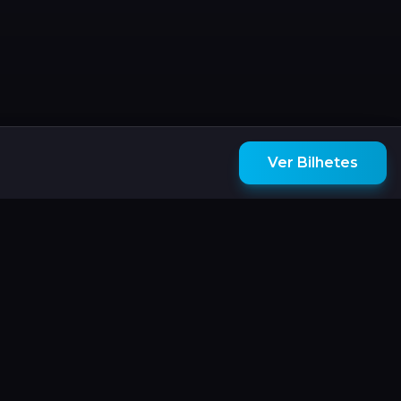
Ver Bilhetes
e
Newsletter
Recebe as últimas novidades e
& Condições
ofertas exclusivas.
Subscrever